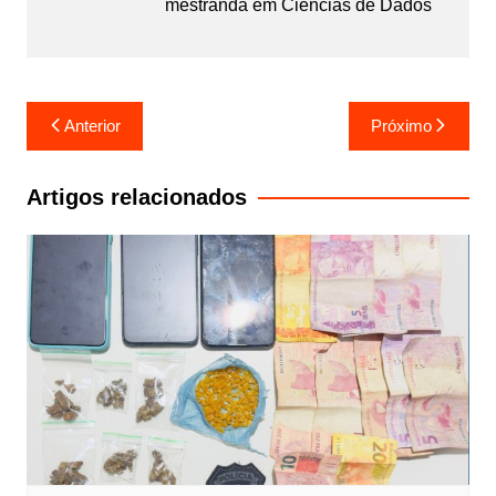
mestranda em Ciências de Dados
Navegação
Anterior
Próximo
de
Post
Artigos relacionados