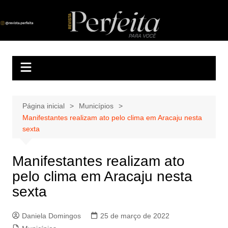
Ir
para
Revista Perfeita
A melhor revista eletrônica do interior de Sergipe
o
conteúdo
Página inicial
Municípios
Manifestantes realizam ato pelo clima em Aracaju nesta
sexta
Manifestantes realizam ato
pelo clima em Aracaju nesta
sexta
Daniela Domingos
25 de março de 2022