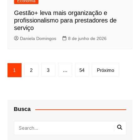
Economia
Gestão+ leva mais organização e
profissionalismo para prestadores de
serviço
Daniela Domingos
8 de junho de 2026
Paginação
1
2
3
…
54
Próximo
de
posts
Busca