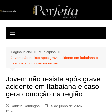
Ir
para
Revista Perfeita
A melhor revista eletrônica do interior de Sergipe
o
conteúdo
Página inicial
Municípios
Jovem não resiste após grave acidente em Itabaiana e
caso gera comoção na região
Jovem não resiste após grave
acidente em Itabaiana e caso
gera comoção na região
Daniela Domingos
15 de junho de 2026