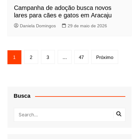
Campanha de adoção busca novos
lares para cães e gatos em Aracaju
Daniela Domingos
29 de maio de 2026
Paginação
1
2
3
…
47
Próximo
de
posts
Busca