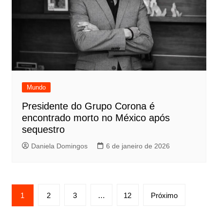
Mundo
Presidente do Grupo Corona é
encontrado morto no México após
sequestro
Daniela Domingos
6 de janeiro de 2026
Paginação
1
2
3
…
12
Próximo
de