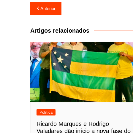
Navegação
Anterior
de
Post
Artigos relacionados
Política
Ricardo Marques e Rodrigo
Valadares dão início a nova fase do