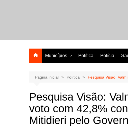
Ir
para
o
A melhor revista eletrônica do interior de Sergipe
conteúdo
Municípios
Política
Polícia
Sa
Aracaju
Lagarto
Página inicial
Política
Pesquisa Visão: Valmi
Pesquisa Visão: Valm
voto com 42,8% con
Mitidieri pelo Gover