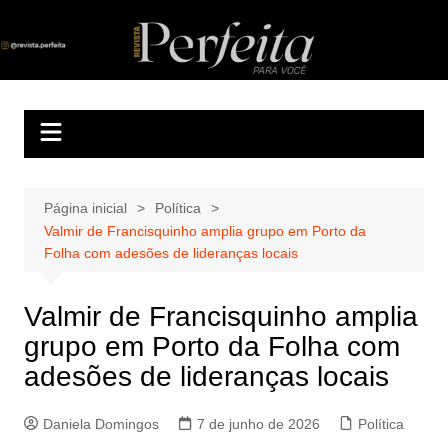
Ir
para
Revista Perfeita
A melhor revista eletrônica do interior de Sergipe
o
conteúdo
Página inicial
Política
Valmir de Francisquinho amplia grupo em Porto da
Folha com adesões de lideranças locais
Valmir de Francisquinho amplia
grupo em Porto da Folha com
adesões de lideranças locais
Daniela Domingos
7 de junho de 2026
Política