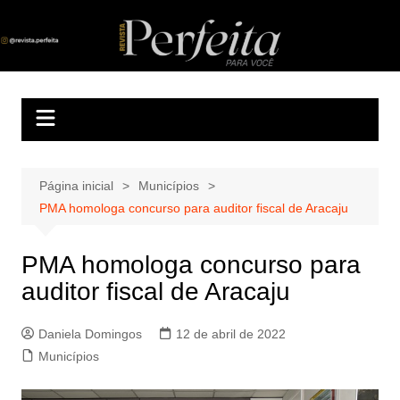
Ir
para
Revista Perfeita
A melhor revista eletrônica do interior de Sergipe
o
conteúdo
Página inicial
Municípios
PMA homologa concurso para auditor fiscal de Aracaju
PMA homologa concurso para
auditor fiscal de Aracaju
Daniela Domingos
12 de abril de 2022
Municípios