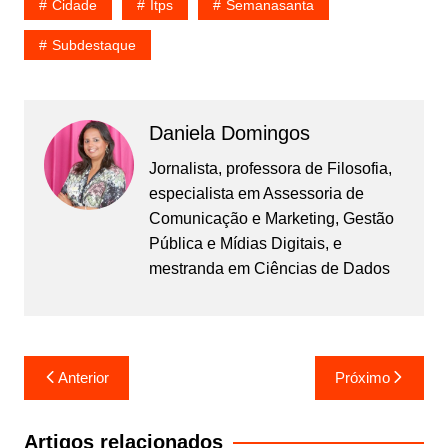
Cidade
Itps
Semanasanta
Subdestaque
Daniela Domingos
Jornalista, professora de Filosofia,
especialista em Assessoria de
Comunicação e Marketing, Gestão
Pública e Mídias Digitais, e
mestranda em Ciências de Dados
Navegação
Anterior
Próximo
de
Post
Artigos relacionados