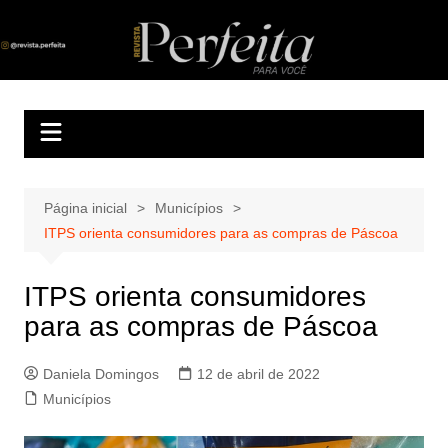
Ir
para
Revista Perfeita
A melhor revista eletrônica do interior de Sergipe
o
conteúdo
Página inicial
Municípios
ITPS orienta consumidores para as compras de Páscoa
ITPS orienta consumidores
para as compras de Páscoa
Daniela Domingos
12 de abril de 2022
Municípios