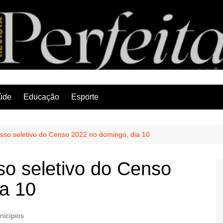
Revista Perfeita
úde
Educação
Esporte
esso seletivo do Censo 2022 no domingo, dia 10
so seletivo do Censo
a 10
nicípios