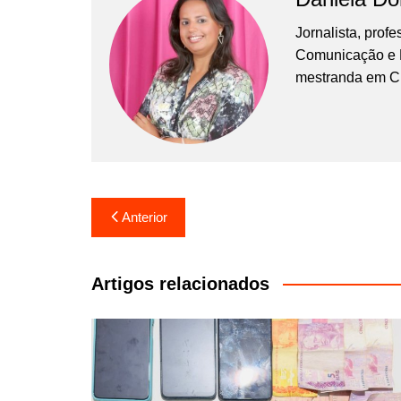
Jornalista, prof
Comunicação e Ma
mestranda em C
Navegação
Anterior
de
Post
Artigos relacionados