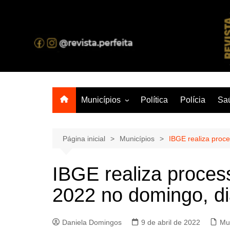
Ir
para
o
A melhor revista eletrônica do interior de Sergipe
conteúdo
Municípios
Política
Polícia
Sa
Aracaju
Lagarto
Página inicial
Municípios
IBGE realiza proc
IBGE realiza proces
2022 no domingo, di
Daniela Domingos
9 de abril de 2022
Mu