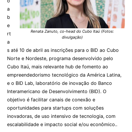
o
a
b
e
Renata Zanuto, co-head do Cubo Itaú (Fotos:
rt
divulgação)
a
s até 10 de abril as inscrições para o BID ao Cubo
Norte e Nordeste, programa desenvolvido pelo
Cubo Itaú, mais relevante hub de fomento ao
empreendedorismo tecnológico da América Latina,
e o BID Lab, laboratório de inovação do Banco
Interamericano de Desenvolvimento (BID). O
objetivo é facilitar canais de conexão e
oportunidades para startups com soluções
inovadoras, de uso intensivo de tecnologia, com
escalabilidade e impacto social e/ou econômico..