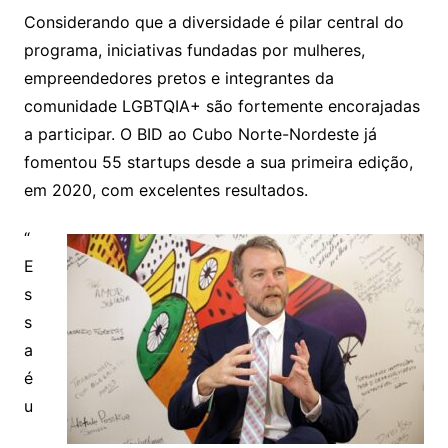
Considerando que a diversidade é pilar central do
programa, iniciativas fundadas por mulheres,
empreendedores pretos e integrantes da
comunidade LGBTQIA+ são fortemente encorajadas
a participar. O BID ao Cubo Norte-Nordeste já
fomentou 55 startups desde a sua primeira edição,
em 2020, com excelentes resultados.
“
E
s
s
a
é
u