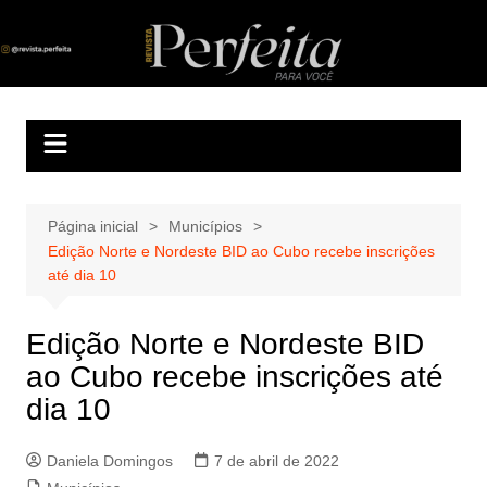
Ir
para
Revista Perfeita
A melhor revista eletrônica do interior de Sergipe
o
conteúdo
Página inicial
Municípios
Edição Norte e Nordeste BID ao Cubo recebe inscrições
até dia 10
Edição Norte e Nordeste BID
ao Cubo recebe inscrições até
dia 10
Daniela Domingos
7 de abril de 2022