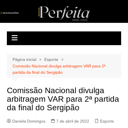
Ir
para
Revista Perfeita
A melhor revista eletrônica do interior de Sergipe
o
conteúdo
Página inicial
Esporte
Comissão Nacional divulga arbitragem VAR para 2ª
partida da final do Sergipão
Comissão Nacional divulga
arbitragem VAR para 2ª partida
da final do Sergipão
Daniela Domingos
7 de abril de 2022
Esporte