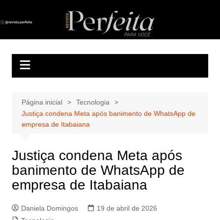
Ir
para
Revista Perfeita
A melhor revista eletrônica do interior de Sergipe
o
conteúdo
Página inicial
Tecnologia
Justiça condena Meta após banimento de WhatsApp de
empresa de Itabaiana
Justiça condena Meta após
banimento de WhatsApp de
empresa de Itabaiana
Daniela Domingos
19 de abril de 2026