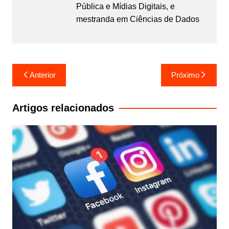
Pública e Mídias Digitais, e
mestranda em Ciências de Dados
Navegação
Anterior
Próximo
de
Post
Artigos relacionados