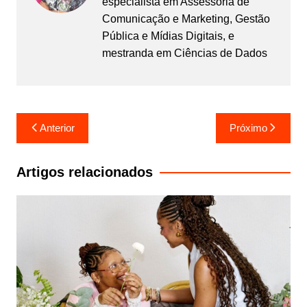
especialista em Assessoria de
Comunicação e Marketing, Gestão
Pública e Mídias Digitais, e
mestranda em Ciências de Dados
Navegação
Anterior
Próximo
de
Post
Artigos relacionados