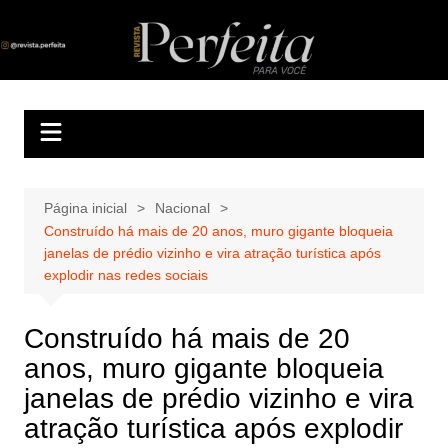
Ir
para
Revista Perfeita
A melhor revista eletrônica do interior de Sergipe
o
conteúdo
Página inicial
Nacional
Construído há mais de 20 anos, muro gigante bloqueia
janelas de prédio vizinho e vira atração turística após
explodir nas redes sociais
Construído há mais de 20
anos, muro gigante bloqueia
janelas de prédio vizinho e vira
atração turística após explodir