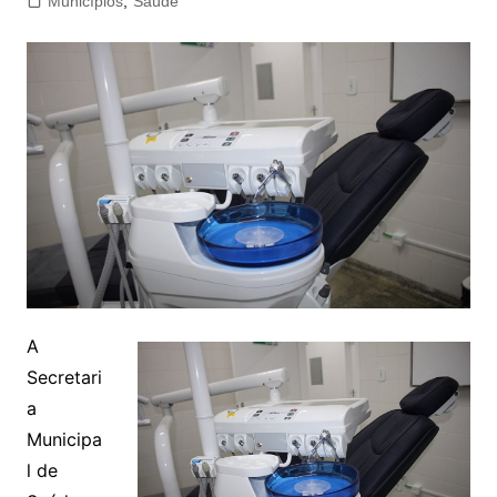
Municípios
,
Saúde
A
Secretari
a
Municipa
l de