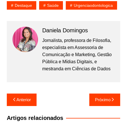
Destaque
Saúde
Urgenciaodontologica
Daniela Domingos
Jornalista, professora de Filosofia,
especialista em Assessoria de
Comunicação e Marketing, Gestão
Pública e Mídias Digitais, e
mestranda em Ciências de Dados
Navegação
Anterior
Próximo
de
Post
Artigos relacionados