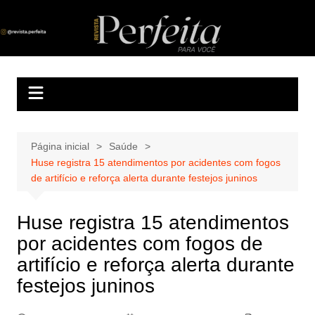
Ir
para
Revista Perfeita
A melhor revista eletrônica do interior de Sergipe
o
conteúdo
Página inicial
Saúde
Huse registra 15 atendimentos por acidentes com fogos
de artifício e reforça alerta durante festejos juninos
Huse registra 15 atendimentos
por acidentes com fogos de
artifício e reforça alerta durante
festejos juninos