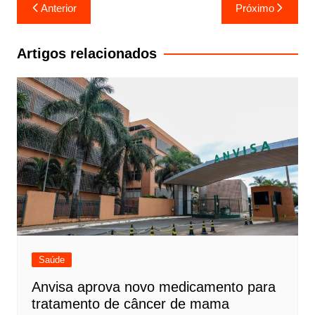
Navegação
Anterior
Próximo
de
Post
Artigos relacionados
Saúde
Anvisa aprova novo medicamento para
tratamento de câncer de mama