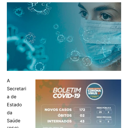
A
Secretari
a de
Estado
da
Saúde