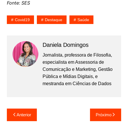
Fonte: SES
Covid19
Destaque
Saúde
Daniela Domingos
Jornalista, professora de Filosofia,
especialista em Assessoria de
Comunicação e Marketing, Gestão
Pública e Mídias Digitais, e
mestranda em Ciências de Dados
Navegação
Anterior
Próximo
de