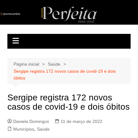
Ir
para
Revista Perfeita
A melhor revista eletrônica do interior de Sergipe
o
conteúdo
Página inicial
Saúde
Sergipe registra 172 novos casos de covid-19 e dois
óbitos
Sergipe registra 172 novos
casos de covid-19 e dois óbitos
Daniela Domingos
11 de março de 2022
Municípios
,
Saúde