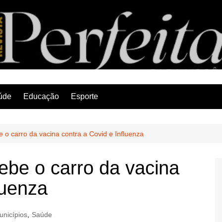
Revista Perfeita
úde
Educação
Esporte
e o carro da vacina contra a Covid e Influenza
ebe o carro da vacina
luenza
unicípios
,
Saúde