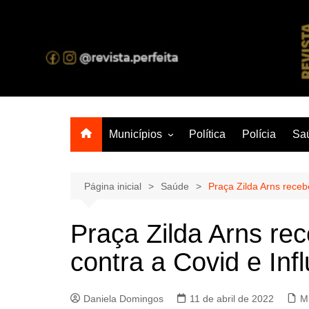
Ir
para
o
A melhor revista eletrônica do interior de Sergipe
conteúdo
Municípios
Política
Polícia
Sa
Aracaju
Lagarto
Página inicial
Saúde
Praça Zilda Arns receb
Praça Zilda Arns rec
contra a Covid e Inf
Daniela Domingos
11 de abril de 2022
M