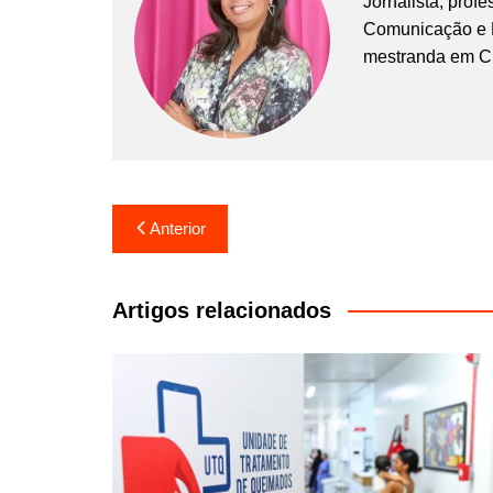
Jornalista, prof
Comunicação e Ma
mestranda em C
Navegação
Anterior
de
Post
Artigos relacionados