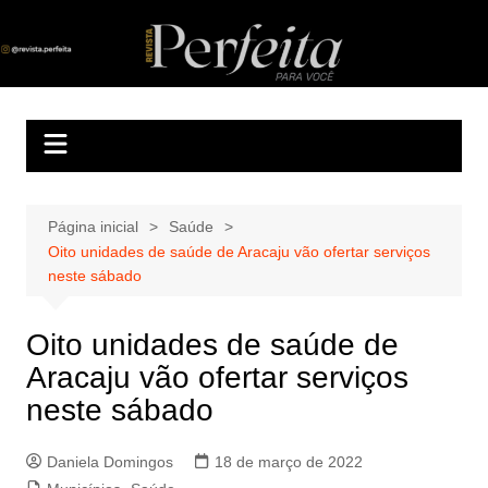
Ir
para
Revista Perfeita
A melhor revista eletrônica do interior de Sergipe
o
conteúdo
Página inicial
Saúde
Oito unidades de saúde de Aracaju vão ofertar serviços
neste sábado
Oito unidades de saúde de
Aracaju vão ofertar serviços
neste sábado
Daniela Domingos
18 de março de 2022