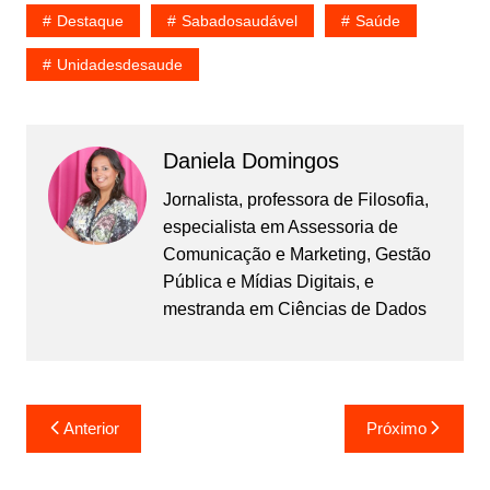
Destaque
Sabadosaudável
Saúde
Unidadesdesaude
Daniela Domingos
Jornalista, professora de Filosofia,
especialista em Assessoria de
Comunicação e Marketing, Gestão
Pública e Mídias Digitais, e
mestranda em Ciências de Dados
Navegação
Anterior
Próximo
de
Post