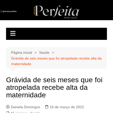
Ir
para
Revista Perfeita
A melhor revista eletrônica do interior de Sergipe
o
conteúdo
Página inicial
Saúde
Grávida de seis meses que foi atropelada recebe alta da
maternidade
Grávida de seis meses que foi
atropelada recebe alta da
maternidade
Daniela Domingos
16 de março de 2022