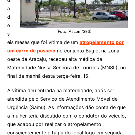
d
a
d
e
(Foto: Ascom/SES)
s
eis meses que foi vítima de um
atropelamento por
um carro de passeio
no conjunto Bugio, na zona
oeste de Aracaju, recebeu alta médica da
Maternidade Nossa Senhora de Lourdes (MNSL), no
final da manhã desta terça-feira, 15.
A vítima deu entrada na maternidade, após ser
atendida pelo Serviço de Atendimento Móvel de
Urgência (Samu). As informações dão conta de que
a mulher teria discutido com o condutor do veículo,
que acabou por realizar o atropelamento
conscientemente e fugiu do local logo em seguida.