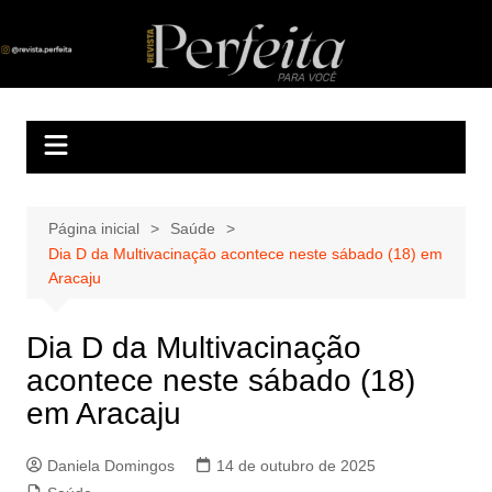
Ir
para
Revista Perfeita
A melhor revista eletrônica do interior de Sergipe
o
conteúdo
Página inicial
Saúde
Dia D da Multivacinação acontece neste sábado (18) em
Aracaju
Dia D da Multivacinação
acontece neste sábado (18)
em Aracaju
Daniela Domingos
14 de outubro de 2025