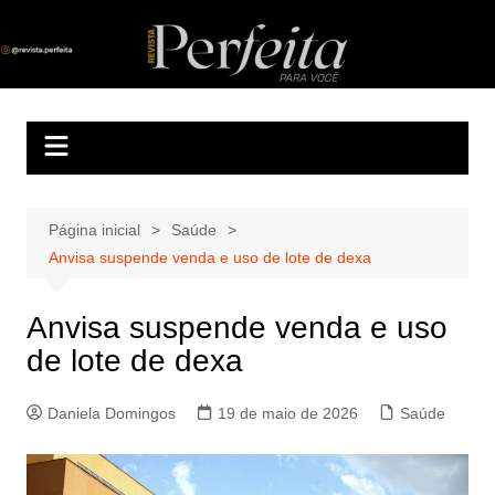
Ir
para
Revista Perfeita
A melhor revista eletrônica do interior de Sergipe
o
conteúdo
Página inicial
Saúde
Anvisa suspende venda e uso de lote de dexa
Anvisa suspende venda e uso
de lote de dexa
Daniela Domingos
19 de maio de 2026
Saúde