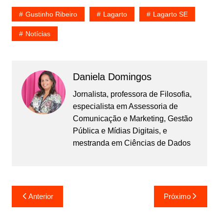
Gustinho Ribeiro
Lagarto
Lagarto SE
Notícias
Daniela Domingos
Jornalista, professora de Filosofia,
especialista em Assessoria de
Comunicação e Marketing, Gestão
Pública e Mídias Digitais, e
mestranda em Ciências de Dados
Navegação
Anterior
Próximo
de