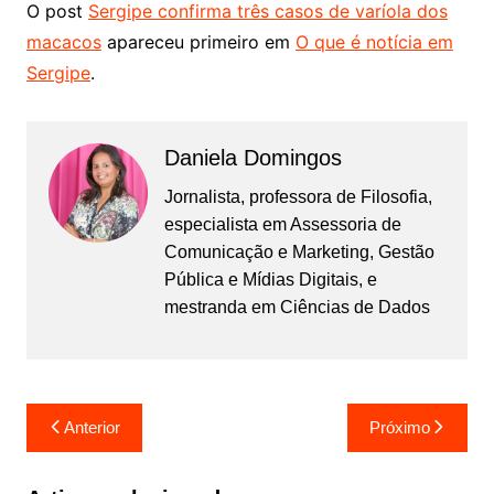
O post
Sergipe confirma três casos de varíola dos
macacos
apareceu primeiro em
O que é notícia em
Sergipe
.
Daniela Domingos
Jornalista, professora de Filosofia,
especialista em Assessoria de
Comunicação e Marketing, Gestão
Pública e Mídias Digitais, e
mestranda em Ciências de Dados
Navegação
Anterior
Próximo
de
Post