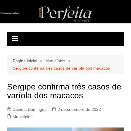
Ir
para
Revista Perfeita
A melhor revista eletrônica do interior de Sergipe
o
conteúdo
Página inicial
Municípios
Sergipe confirma três casos de varíola dos macacos
Sergipe confirma três casos de
varíola dos macacos
Daniela Domingos
2 de setembro de 2022
Municípios