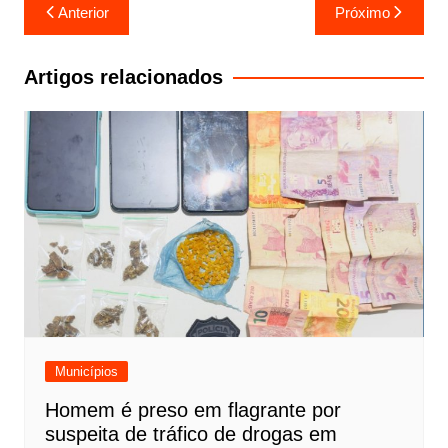
Navegação
Anterior
Próximo
de
Post
Artigos relacionados
Municípios
Homem é preso em flagrante por
suspeita de tráfico de drogas em