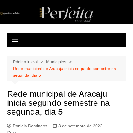
Ir
para
Revista Perfeita
A melhor revista eletrônica do interior de Sergipe
o
conteúdo
Página inicial
Municípios
Rede municipal de Aracaju inicia segundo semestre na
segunda, dia 5
Rede municipal de Aracaju
inicia segundo semestre na
segunda, dia 5
Daniela Domingos
3 de setembro de 2022