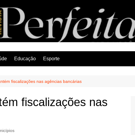
Revista Perfeita
úde
Educação
Esporte
ntém fiscalizações nas agências bancárias
ém fiscalizações nas
nicípios