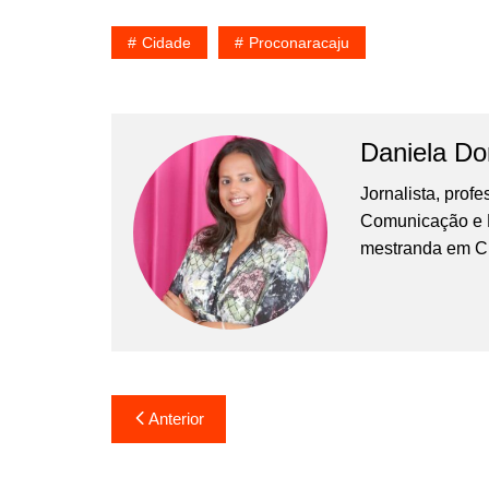
Cidade
Proconaracaju
Daniela D
Jornalista, prof
Comunicação e Ma
mestranda em C
Navegação
Anterior
de