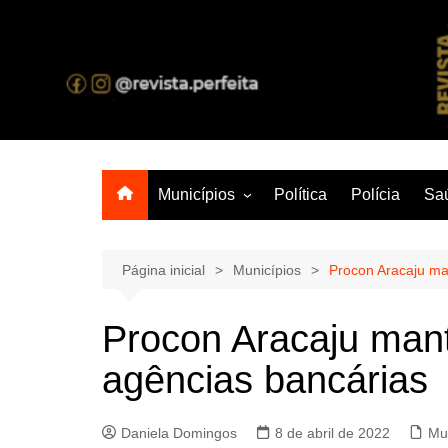
Ir
para
o
A melhor revista eletrônica do interior de Sergipe
conteúdo
Municípios
Política
Polícia
Sa
Aracaju
Lagarto
Página inicial
Municípios
Procon Aracaju ma
Procon Aracaju mant
agências bancárias
Daniela Domingos
8 de abril de 2022
Mu