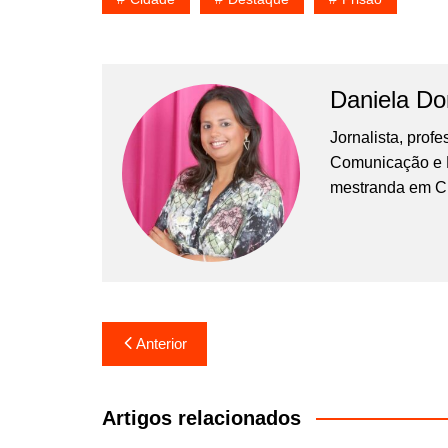
Daniela D
Jornalista, prof
Comunicação e Ma
mestranda em C
Navegação
Anterior
de
Post
Artigos relacionados