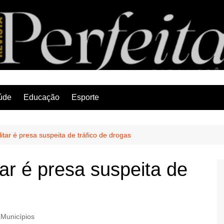
Revista Perfeita
úde
Educação
Esporte
ilitar é presa suspeita de tráfico de drogas
itar é presa suspeita de
Municípios