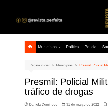
Ir
para
o
A melhor revista eletrônica do interior de Sergipe
conteúdo
Municípios
Política
Polícia
Sa
Aracaju
Lagarto
Página inicial
Municípios
Presmil: Policial M
Presmil: Policial Mil
tráfico de drogas
Daniela Domingos
31 de março de 2022