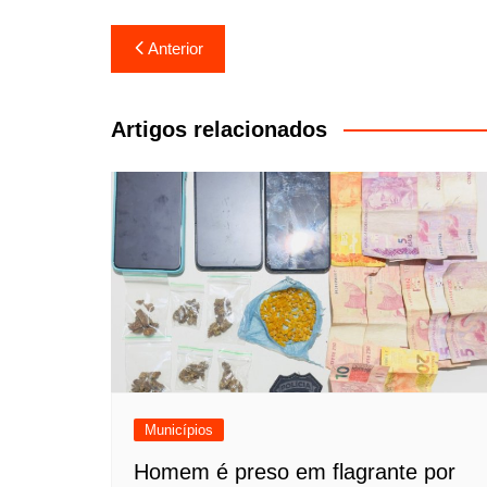
Navegação
Anterior
de
Post
Artigos relacionados
Municípios
Homem é preso em flagrante por