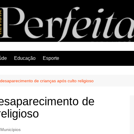
Revista Perfeita
úde
Educação
Esporte
á desaparecimento de crianças após culto religioso
 desaparecimento de
eligioso
Municípios