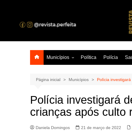
Ir
para
o
A melhor revista eletrônica do interior de Sergipe
conteúdo
Municípios
Política
Polícia
Sa
Aracaju
Lagarto
Página inicial
Municípios
Polícia investigar
Polícia investigará
crianças após culto r
Daniela Domingos
21 de março de 2022