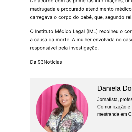
De acordo com as primeiras informações, uma
madrugada e procurado atendimento médico h
carregava o corpo do bebê, que, segundo relat
O Instituto Médico Legal (IML) recolheu o co
a causa da morte. A mulher envolvida no caso
responsável pela investigação.
Da 93Notícias
Daniela D
Jornalista, prof
Comunicação e Ma
mestranda em C