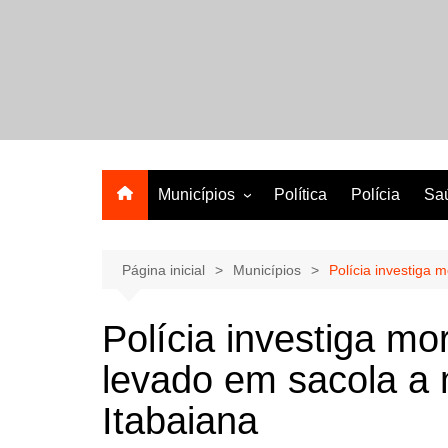
Ir
para
o
A melhor revista eletrônica do interior de Sergipe
conteúdo
Municípios
Política
Polícia
Sa
Aracaju
Lagarto
Página inicial
Municípios
Polícia investiga 
Polícia investiga m
levado em sacola a
Itabaiana