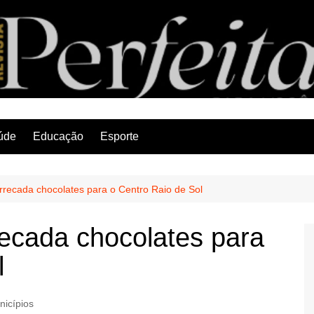
Revista Perfeita
úde
Educação
Esporte
rrecada chocolates para o Centro Raio de Sol
recada chocolates para
l
nicípios