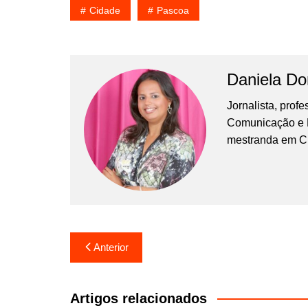
Cidade
Pascoa
Daniela D
Jornalista, prof
Comunicação e Ma
mestranda em C
Navegação
Anterior
de
Post
Artigos relacionados