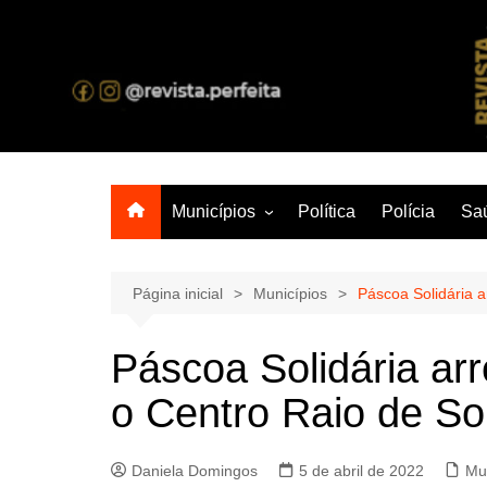
Ir
para
o
A melhor revista eletrônica do interior de Sergipe
conteúdo
Municípios
Política
Polícia
Sa
Aracaju
Lagarto
Página inicial
Municípios
Páscoa Solidária a
Páscoa Solidária ar
o Centro Raio de So
Daniela Domingos
5 de abril de 2022
Mu