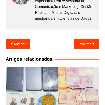
especialista em Assessoria de
Comunicação e Marketing, Gestão
Pública e Mídias Digitais, e
mestranda em Ciências de Dados
Navegação
Anterior
Próximo
de
Post
Artigos relacionados