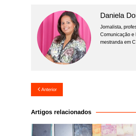
Daniela D
Jornalista, prof
Comunicação e Ma
mestranda em C
Navegação
Anterior
de
Post
Artigos relacionados