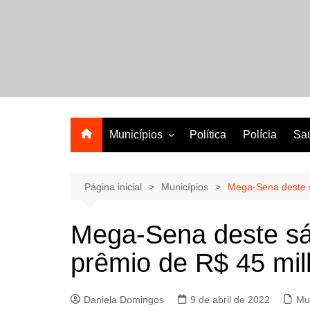
Ir
para
o
A melhor revista eletrônica do interior de Sergipe
conteúdo
Municípios
Política
Polícia
Sa
Aracaju
Lagarto
Página inicial
Municípios
Mega-Sena deste 
Mega-Sena deste s
prêmio de R$ 45 mi
Daniela Domingos
9 de abril de 2022
Mu