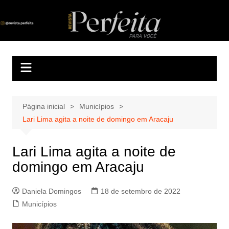
Ir
para
Revista Perfeita
A melhor revista eletrônica do interior de Sergipe
o
conteúdo
Página inicial
Municípios
Lari Lima agita a noite de domingo em Aracaju
Lari Lima agita a noite de
domingo em Aracaju
Daniela Domingos
18 de setembro de 2022
Municípios