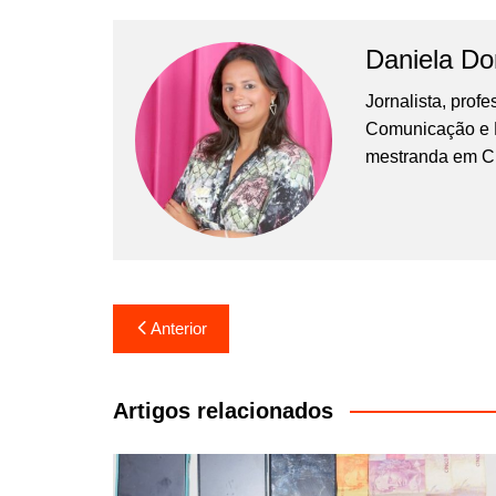
Daniela D
Jornalista, prof
Comunicação e Ma
mestranda em C
Navegação
Anterior
de
Post
Artigos relacionados