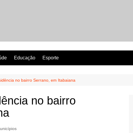
Revista Perfeita
úde
Educação
Esporte
sidência no bairro Serrano, em Itabaiana
dência no bairro
na
unicípios