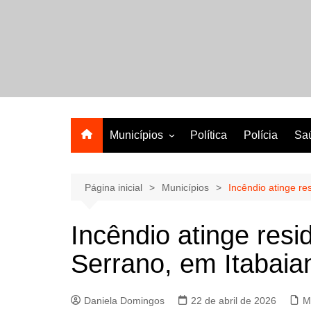
Ir
para
o
A melhor revista eletrônica do interior de Sergipe
conteúdo
Municípios
Política
Polícia
Sa
Aracaju
Lagarto
Página inicial
Municípios
Incêndio atinge re
Incêndio atinge resi
Serrano, em Itabaia
Daniela Domingos
22 de abril de 2026
M