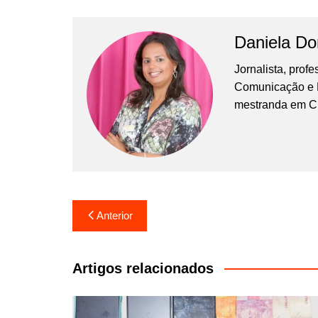
Daniela D
Jornalista, prof
Comunicação e Ma
mestranda em C
Navegação
Anterior
de
Post
Artigos relacionados