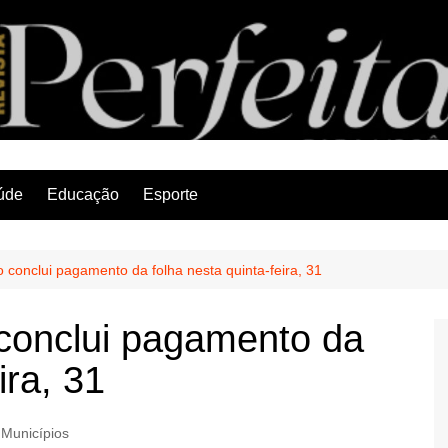
Revista Perfeita
úde
Educação
Esporte
conclui pagamento da folha nesta quinta-feira, 31
conclui pagamento da
ira, 31
Municípios