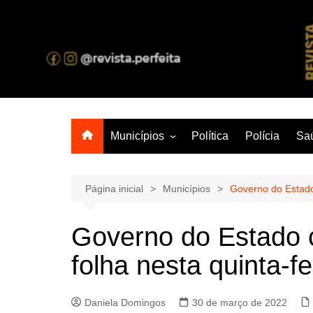
Ir
para
o
A melhor revista eletrônica do interior de Sergipe
conteúdo
Municípios
Política
Polícia
Sa
Aracaju
Lagarto
Página inicial
Municípios
Governo do Estado 
Governo do Estado 
folha nesta quinta-fe
Daniela Domingos
30 de março de 2022