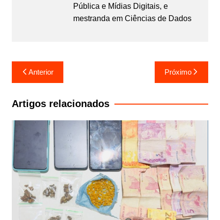
Pública e Mídias Digitais, e
mestranda em Ciências de Dados
Navegação
Anterior
Próximo
de
Post
Artigos relacionados