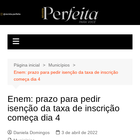
Ir
para
Revista Perfeita
A melhor revista eletrônica do interior de Sergipe
o
conteúdo
Página inicial
Municípios
Enem: prazo para pedir isenção da taxa de inscrição
começa dia 4
Enem: prazo para pedir
isenção da taxa de inscrição
começa dia 4
Daniela Domingos
3 de abril de 2022