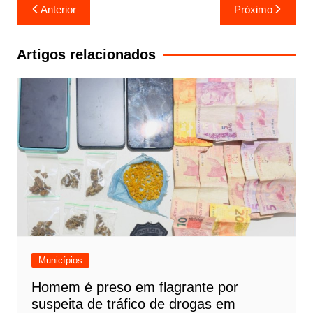
Navegação
Anterior
Próximo
de
Post
Artigos relacionados
Municípios
Homem é preso em flagrante por
suspeita de tráfico de drogas em