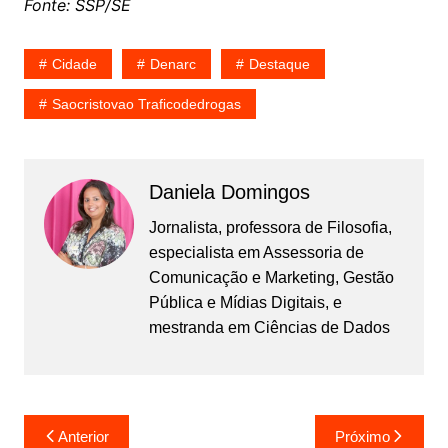
Fonte: SSP/SE
Cidade
Denarc
Destaque
Saocristovao Traficodedrogas
Daniela Domingos
Jornalista, professora de Filosofia,
especialista em Assessoria de
Comunicação e Marketing, Gestão
Pública e Mídias Digitais, e
mestranda em Ciências de Dados
Navegação
Anterior
Próximo