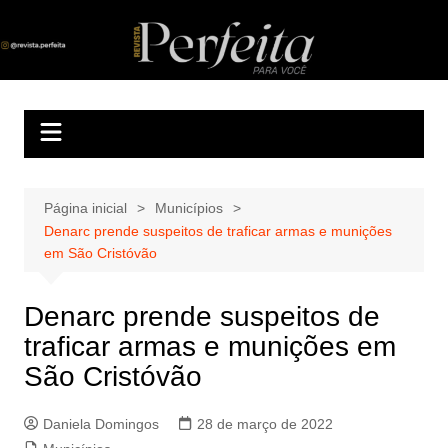
Ir
para
Revista Perfeita
A melhor revista eletrônica do interior de Sergipe
o
conteúdo
Página inicial
Municípios
Denarc prende suspeitos de traficar armas e munições
em São Cristóvão
Denarc prende suspeitos de
traficar armas e munições em
São Cristóvão
Daniela Domingos
28 de março de 2022