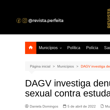
Ir
para
o
A melhor revista eletrônica do interior de Sergipe
conteúdo
Municípios
Política
Polícia
Sa
Aracaju
Lagarto
Página inicial
Municípios
DAGV investiga de
DAGV investiga den
sexual contra estud
Daniela Domingos
5 de abril de 2022
Mu