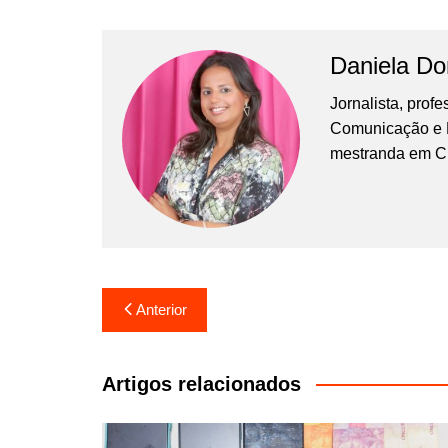
Daniela D
Jornalista, prof
Comunicação e Ma
mestranda em C
Navegação
Anterior
de
Post
Artigos relacionados