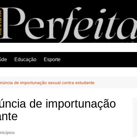
Revista Perfeita
úde
Educação
Esporte
núncia de importunação sexual contra estudante
úncia de importunação
ante
nicípios