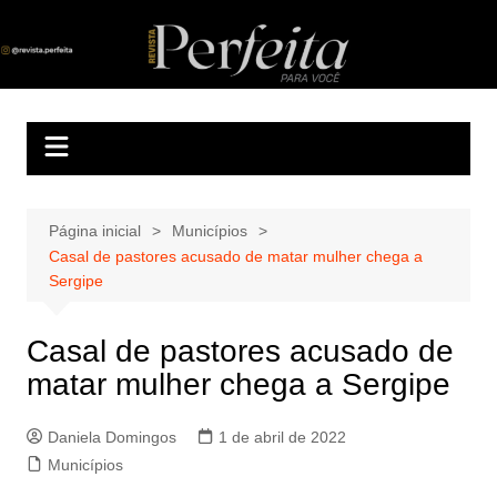
Ir
para
Revista Perfeita
A melhor revista eletrônica do interior de Sergipe
o
conteúdo
Página inicial
Municípios
Casal de pastores acusado de matar mulher chega a
Sergipe
Casal de pastores acusado de
matar mulher chega a Sergipe
Daniela Domingos
1 de abril de 2022
Municípios