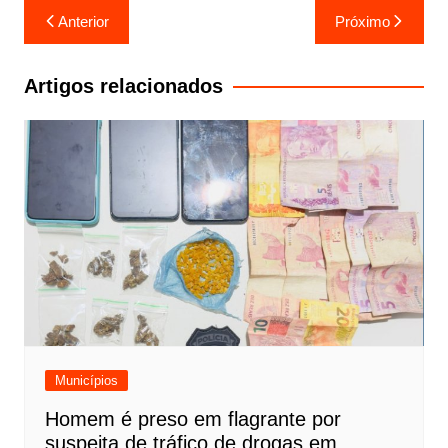
Navegação
Anterior
Próximo
de
Post
Artigos relacionados
Municípios
Homem é preso em flagrante por
suspeita de tráfico de drogas em