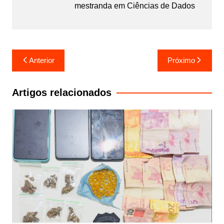
mestranda em Ciências de Dados
Navegação
Anterior
Próximo
de
Post
Artigos relacionados