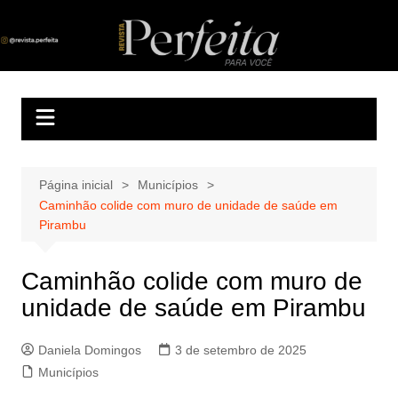
Ir
para
Revista Perfeita
A melhor revista eletrônica do interior de Sergipe
o
conteúdo
Página inicial
Municípios
Caminhão colide com muro de unidade de saúde em
Pirambu
Caminhão colide com muro de
unidade de saúde em Pirambu
Daniela Domingos
3 de setembro de 2025
Municípios