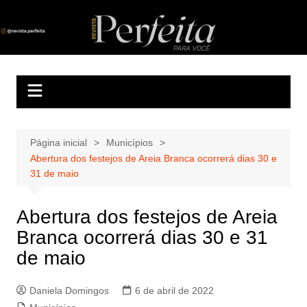
Ir
para
Revista Perfeita
A melhor revista eletrônica do interior de Sergipe
o
conteúdo
Página inicial
Municípios
Abertura dos festejos de Areia Branca ocorrerá dias 30 e
31 de maio
Abertura dos festejos de Areia
Branca ocorrerá dias 30 e 31
de maio
Daniela Domingos
6 de abril de 2022