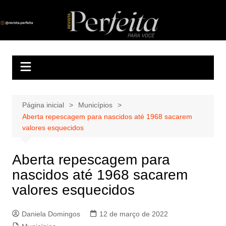
Ir
para
Revista Perfeita
A melhor revista eletrônica do interior de Sergipe
o
conteúdo
Página inicial
Municípios
Aberta repescagem para nascidos até 1968 sacarem
valores esquecidos
Aberta repescagem para
nascidos até 1968 sacarem
valores esquecidos
Daniela Domingos
12 de março de 2022