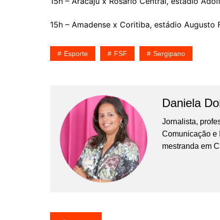
15h – Aracaju x Rosário Central, estádio Ado
15h – Amadense x Coritiba, estádio Augusto 
Esporte
FSF
Sergipano
Daniela D
Jornalista, prof
Comunicação e Ma
mestranda em C