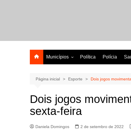
Ir
para
o
A melhor revista eletrônica do interior de Sergipe
conteúdo
Municípios
Política
Polícia
Sa
Aracaju
Lagarto
Página inicial
Esporte
Dois jogos movimentam
Dois jogos moviment
sexta-feira
Daniela Domingos
2 de setembro de 2022