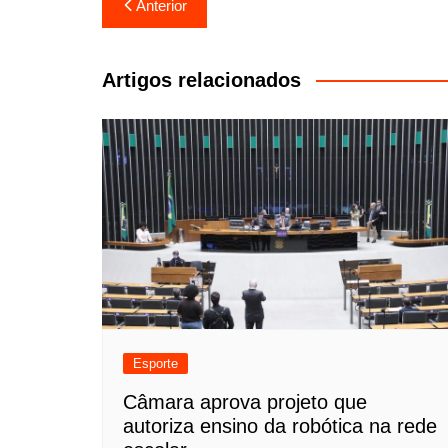
Navegação
Anterior
de
Post
Artigos relacionados
Esporte
Câmara aprova projeto que
autoriza ensino da robótica na rede