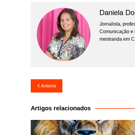
Daniela D
Jornalista, prof
Comunicação e Ma
mestranda em C
Navegação
Anterior
de
Post
Artigos relacionados