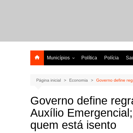
Ir
para
o
A melhor revista eletrônica do interior de Sergipe
conteúdo
Municípios
Política
Polícia
Sa
Aracaju
Lagarto
Página inicial
Economia
Governo define reg
Governo define regr
Auxílio Emergencial;
quem está isento