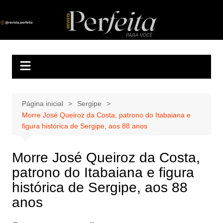
Ir
para
Revista Perfeita
A melhor revista eletrônica do interior de Sergipe
o
conteúdo
Página inicial
Sergipe
Morre José Queiroz da Costa, patrono do Itabaiana e
figura histórica de Sergipe, aos 88 anos
Morre José Queiroz da Costa,
patrono do Itabaiana e figura
histórica de Sergipe, aos 88
anos