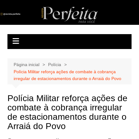
Ir
para
Revista Perfeita
A melhor revista eletrônica do interior de Sergipe
o
conteúdo
Página inicial
Polícia
Polícia Militar reforça ações de combate à cobrança
irregular de estacionamentos durante o Arraiá do Povo
Polícia Militar reforça ações de
combate à cobrança irregular
de estacionamentos durante o
Arraiá do Povo