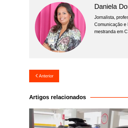
Daniela D
Jornalista, prof
Comunicação e Ma
mestranda em C
Navegação
Anterior
de
Post
Artigos relacionados