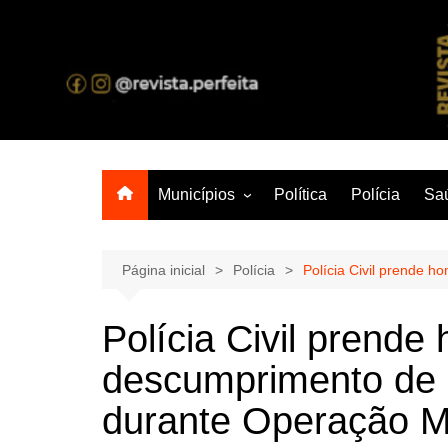
Ir
para
o
A melhor revista eletrônica do interior de Sergipe
conteúdo
Municípios
Política
Polícia
Sa
Aracaju
Lagarto
Página inicial
Polícia
Polícia Civil prende 
Polícia Civil prend
descumprimento de 
durante Operação M