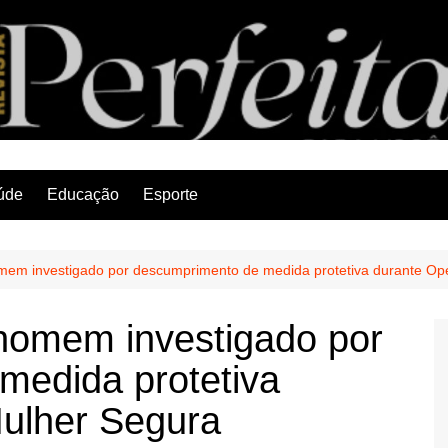
Revista Perfeita
úde
Educação
Esporte
homem investigado por descumprimento de medida protetiva durante O
e homem investigado por
medida protetiva
ulher Segura