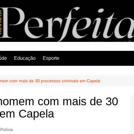
Revista Perfeita
úde
Educação
Esporte
homem com mais de 30 processos criminais em Capela
e homem com mais de 30
 em Capela
Polícia