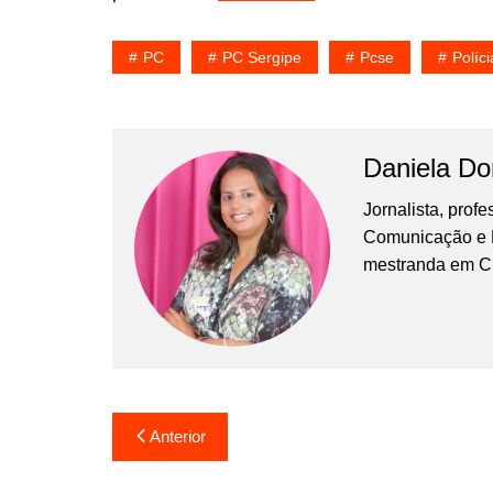
PC
PC Sergipe
Pcse
Políci
Daniela D
Jornalista, prof
Comunicação e Ma
mestranda em C
Navegação
Anterior
de