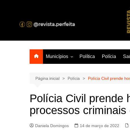
Ir
para
o
A melhor revista eletrônica do interior de Sergipe
conteúdo
Municípios
Política
Polícia
Sa
Aracaju
Lagarto
Página inicial
Polícia
Polícia Civil prende 
Polícia Civil prend
processos criminais
Daniela Domingos
14 de março de 2022