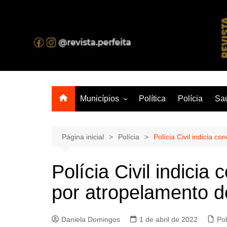
Ir
para
o
A melhor revista eletrônica do interior de Sergipe
conteúdo
Municípios
Política
Polícia
Sa
Aracaju
Lagarto
Página inicial
Polícia
Polícia Civil indicia 
Polícia Civil indicia
por atropelamento d
Daniela Domingos
1 de abril de 2022
Pol