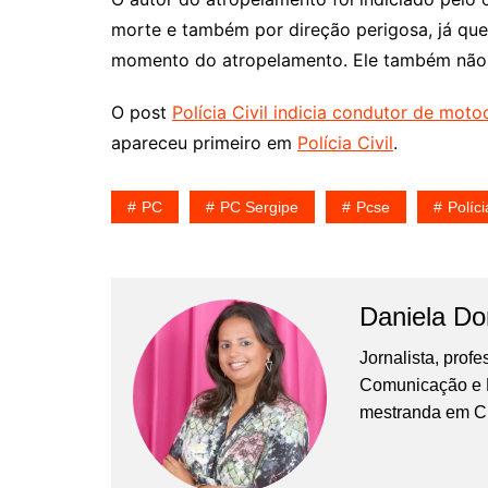
morte e também por direção perigosa, já qu
momento do atropelamento. Ele também não p
O post
Polícia Civil indicia condutor de mot
apareceu primeiro em
Polícia Civil
.
PC
PC Sergipe
Pcse
Políci
Daniela D
Jornalista, prof
Comunicação e Ma
mestranda em C