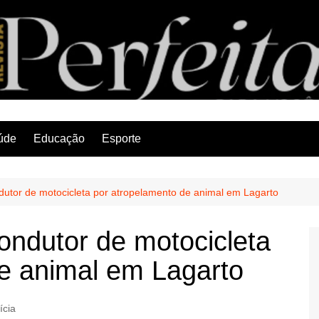
Revista Perfeita
úde
Educação
Esporte
condutor de motocicleta por atropelamento de animal em Lagarto
 condutor de motocicleta
e animal em Lagarto
ícia